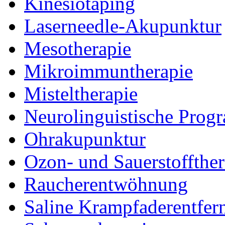
Kinesiotaping
Laserneedle-Akupunktur
Mesotherapie
Mikroimmuntherapie
Misteltherapie
Neurolinguistische Prog
Ohrakupunktur
Ozon- und Sauerstoffthe
Raucherentwöhnung
Saline Krampfaderentfer