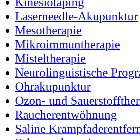
Kinesiotaping
Laserneedle-Akupunktur
Mesotherapie
Mikroimmuntherapie
Misteltherapie
Neurolinguistische Prog
Ohrakupunktur
Ozon- und Sauerstoffthe
Raucherentwöhnung
Saline Krampfaderentfer